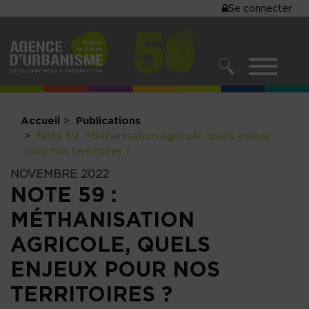
MENU
Se connecter
Aller
au
DU
contenu
COMPTE
principal
MENU
DE
RECHERCHER
NAVIGATIO
L'UTILISA
PRINCIPALE
Accueil
Publications
Note 59 : Méthanisation agricole, quels enjeux
pour nos territoires ?
NOVEMBRE 2022
NOTE 59 :
MÉTHANISATION
AGRICOLE, QUELS
ENJEUX POUR NOS
TERRITOIRES ?