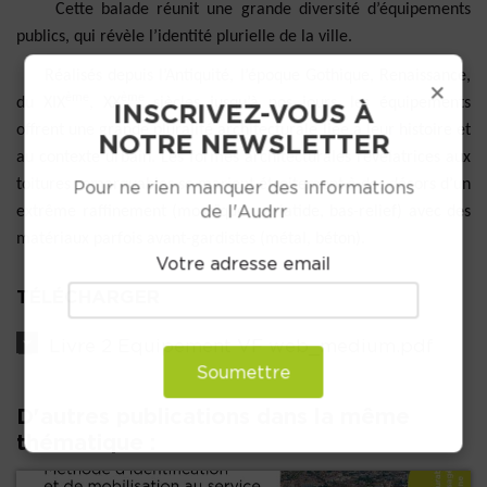
Cette balade réunit une grande diversité d’équipements
publics, qui révèle l’identité plurielle de la ville.
Réalisés depuis l’Antiquité, l’époque Gothique, Renaissance,
×
ème
ème
du XIX
, XX
siècles jusqu’à nos jours, les équipements
INSCRIVEZ-VOUS À
offrent une grande pluralité architecturale liée à leur histoire et
NOTRE NEWSLETTER
au contexte urbain. Les formes architecturales révélatrices aux
toitures remarquables se marient étroitement à des décors d’un
Pour ne rien manquer des informations
de l'Audrr
extrême raffinement (mosaïque, cariatide, bas-relief) avec des
matériaux parfois avant-gardistes (métal, béton).
Votre adresse email
TÉLÉCHARGER
Livre 2 Equipement VF web_medium.pdf
Soumettre
D'autres publications dans la même
thématique :