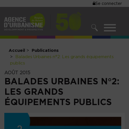
MENU
Se connecter
Aller
au
DU
contenu
COMPTE
principal
MENU
DE
RECHERCHER
NAVIGATIO
L'UTILISA
PRINCIPALE
Accueil
Publications
Balades Urbaines n°2: Les grands équipements
publics
AOÛT 2015
BALADES URBAINES N°2:
LES GRANDS
ÉQUIPEMENTS PUBLICS