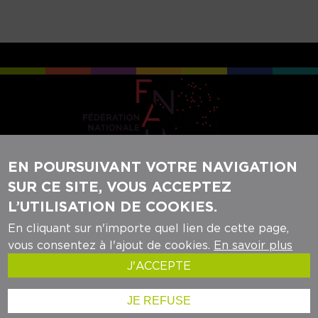
EN POURSUIVANT VOTRE NAVIGATION
SUR CE SITE, VOUS ACCEPTEZ
REJOIGNEZ-NOUS SUR NOS RÉSEAUX
L’UTILISATION DE COOKIES.
SOCIAUX :
En cliquant sur n'importe quel lien de cette page,
vous consentez à l'ajout de cookies.
En savoir plus
J'ACCEPTE
Mentions légales
- ©audrr - 2024
JE REFUSE