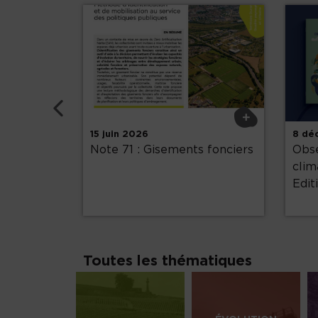
Précédent
+
+
15 juin 2026
8 dé
°5:
Note 71 : Gisements fonciers
Obse
gne,
clim
Edit
Toutes les thématiques