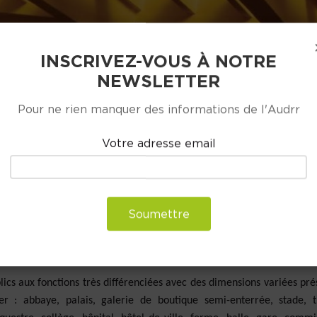
INSCRIVEZ-VOUS À NOTRE
NEWSLETTER
Pour ne rien manquer des informations de l'Audrr
CTURALE RELIANT LES GRANDS ÉQUIPEMENTS
Votre adresse email
hitecturales des édifices identitaires de la ville.
Soumettre
ve les strates des époques historiques passées qui se juxtaposent l
ements de la ville retracent une partie de ces périodes de
dévelop
ics aux fonctions très différenciées avec des dimensions variées pré
 : abbaye, palais, galerie de boutique semi-enterrée, stade, t