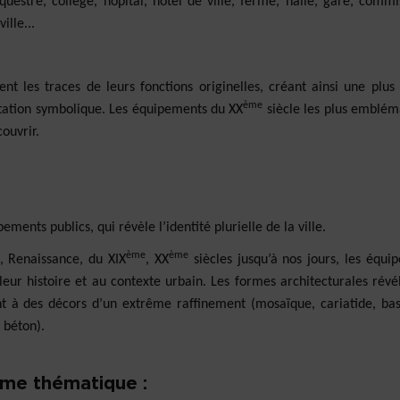
uestre, collège, hôpital, hôtel de ville, ferme, halle, gare, commis
ille...
 les traces de leurs fonctions originelles, créant ainsi une plus
ème
notation symbolique. Les équipements du XX
siècle les plus emblém
ouvrir.
nts publics, qui révèle l’identité plurielle de la ville.
ème
ème
, Renaissance, du XIX
, XX
siècles jusqu’à nos jours, les équi
 leur histoire et au contexte urbain. Les formes architecturales révé
 à des décors d’un extrême raffinement (mosaïque, cariatide, bas-
 béton).
ême thématique :