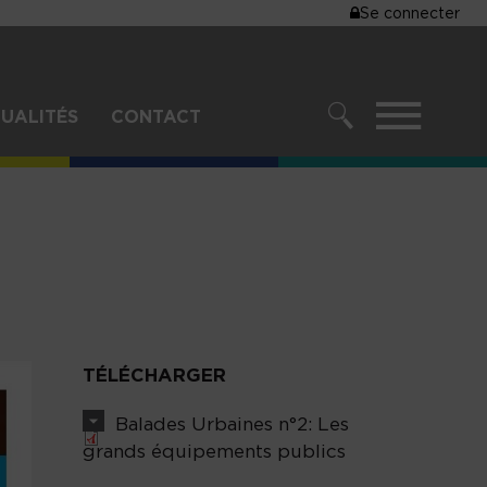
MENU
Se connecter
DU
COMPTE
DE
MENU
UALITÉS
CONTACT
L'UTILISA
RECHERCHER
TÉLÉCHARGER
Balades Urbaines n°2: Les
grands équipements publics