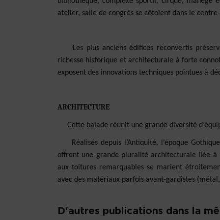
bibliothèque, complexe sportif, cirque, manège éq
atelier, salle de congrès se côtoient dans le centre-v
Les plus anciens édifices reconvertis préservent
richesse historique et architecturale à forte con
exposent des innovations techniques pointues à déc
ARCHITECTURE
Cette balade réunit une grande diversité d’équipeme
Réalisés depuis l’Antiquité, l’époque Gothique
offrent une grande pluralité architecturale liée à
aux toitures remarquables se marient étroitement
avec des matériaux parfois avant-gardistes (métal,
D'autres publications dans la m