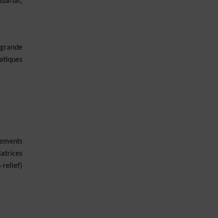
sariat,
 grande
atiques
pements
latrices
relief)