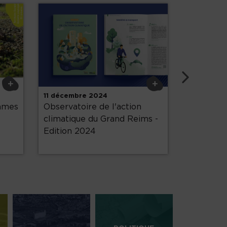
Su
+
+
11 décembre 2024
31 octobre
rames
Observatoire de l'action
Plan de p
climatique du Grand Reims -
ardennes 
Edition 2024
les docu