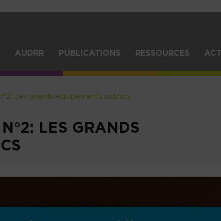
Aller
au
contenu
principal
IGATION
AUDRR
PUBLICATIONS
RESSOURCES
ACT
NCIPALE
n°2: Les grands équipements publics
N°2: LES GRANDS
ICS