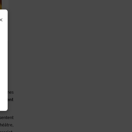
×
es unes
pement
sentent
héâtre,