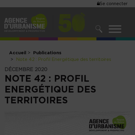
MENU
Se connecter
Aller
au
DU
contenu
COMPTE
principal
MENU
DE
RECHERCHER
NAVIGATIO
L'UTILISA
PRINCIPALE
Accueil
Publications
Note 42 : Profil Energétique des territoires
DÉCEMBRE 2020
NOTE 42 : PROFIL
ENERGÉTIQUE DES
TERRITOIRES