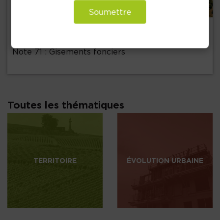
Soumettre
+
15 juin 2026
Note 71 : Gisements fonciers
Toutes les thématiques
TERRITOIRE
ÉVOLUTION URBAINE