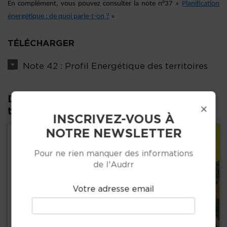
En complément, vous pouvez consulter la note n°37 «
Planification
énergétique : de quoi parle-t-on ?
»
TÉLÉCHARGER
Note 42 : Profil Energétique des territoires
D'autres publications dans la même
×
thématique :
INSCRIVEZ-VOUS À
NOTRE NEWSLETTER
Pour ne rien manquer des informations
de l'Audrr
Votre adresse email
Précédent