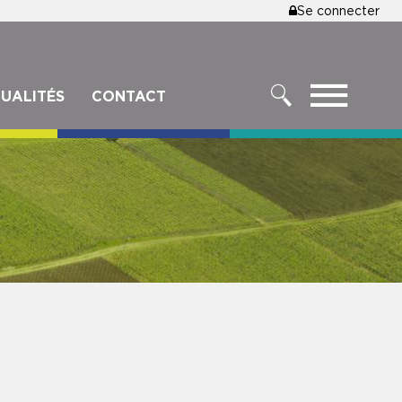
MENU
Se connecter
DU
COMPTE
DE
MENU
UALITÉS
CONTACT
L'UTILISA
RECHERCHER