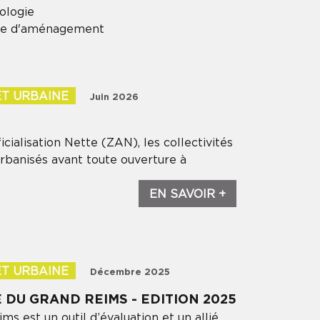
ologie
que d'aménagement
ET URBAINE
Juin 2026
ialisation Nette (ZAN), les collectivités
urbanisés avant toute ouverture à
EN SAVOIR +
×
ET URBAINE
Décembre 2025
 DU GRAND REIMS - EDITION 2025
ms est un outil d’évaluation et un allié