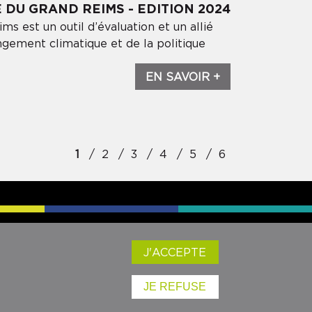
 DU GRAND REIMS - EDITION 2024
ms est un outil d’évaluation et un allié
ngement climatique et de la politique
EN SAVOIR +
1
2
3
4
5
6
SEAUX SOCIAUX :
J'ACCEPTE
JE REFUSE
Mentions légales
- ©audrr - 2024