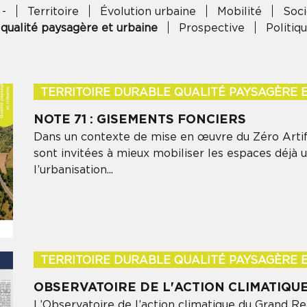
 -
Territoire
Évolution urbaine
Mobilité
Soci
 qualité paysagère et urbaine
Prospective
Politi
TERRITOIRE DURABLE QUALITÉ PAYSAGÈRE 
NOTE 71 : GISEMENTS FONCIERS
Dans un contexte de mise en œuvre du Zéro Artific
sont invitées à mieux mobiliser les espaces déjà 
l’urbanisation...
INSCRIVEZ-VOUS À NOTRE
NEWSLETTER
TERRITOIRE DURABLE QUALITÉ PAYSAGÈRE 
OBSERVATOIRE DE L'ACTION CLIMATIQUE
Pour ne rien manquer des informations de l'Audrr
L’Observatoire de l’action climatique du Grand Rei