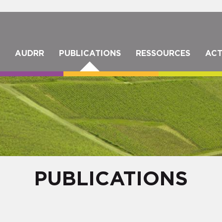
Aller
au
contenu
principal
IGATION
AUDRR
PUBLICATIONS
RESSOURCES
ACT
NCIPALE
PUBLICATIONS