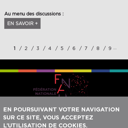
Au menu des discussions :
EN SAVOIR +
Pagination
…
1
2
3
4
5
6
7
8
9
EN POURSUIVANT VOTRE NAVIGATION
SUR CE SITE, VOUS ACCEPTEZ
REJOIGNEZ-NOUS SUR NOS RÉSEAUX
L’UTILISATION DE COOKIES.
SOCIAUX :