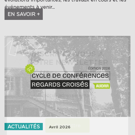
événements à venir...
EN SAVOIR +
×
INSCRIVEZ-VOUS À
NOTRE NEWSLETTER
Pour ne rien manquer des informations
de l'Audrr
Votre adresse email
Soumettre
ACTUALITÉS
Avril 2026