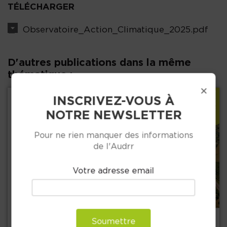
TÉLÉCHARGER
Observatoire_Action_Climatique_2025.pdf
D'autres publications dans la même
thématique :
×
INSCRIVEZ-VOUS À
NOTRE NEWSLETTER
Pour ne rien manquer des informations
de l'Audrr
Votre adresse email
Précédent
+
Soumettre