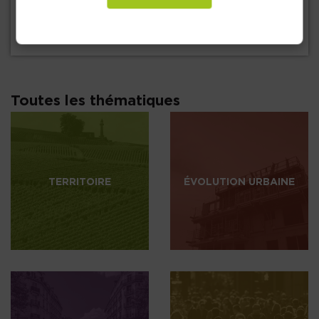
15 juin 2026
Note 71 : Gisements fonciers
Toutes les thématiques
TERRITOIRE
ÉVOLUTION URBAINE