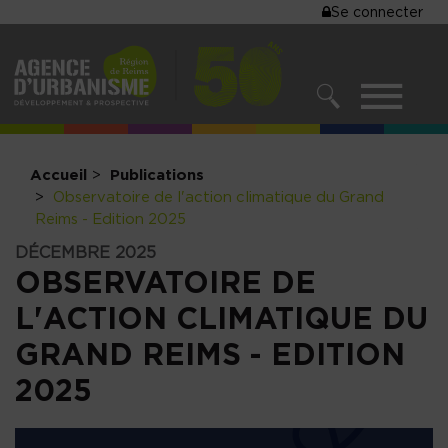
MENU
Se connecter
Aller
au
DU
contenu
COMPTE
principal
MENU
DE
RECHERCHER
NAVIGATIO
L'UTILISA
PRINCIPALE
Accueil
Publications
Observatoire de l'action climatique du Grand
Reims - Edition 2025
DÉCEMBRE 2025
OBSERVATOIRE DE
L'ACTION CLIMATIQUE DU
GRAND REIMS - EDITION
2025