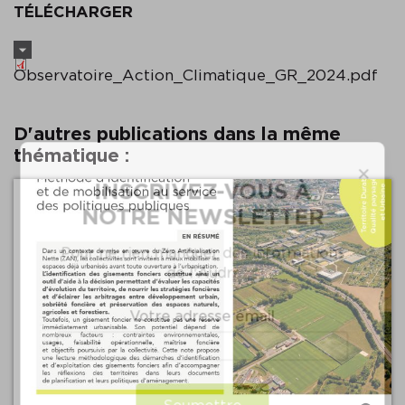
TÉLÉCHARGER
Observatoire_Action_Climatique_GR_2024.pdf
D'autres publications dans la même
thématique :
×
INSCRIVEZ-VOUS À
NOTRE NEWSLETTER
Pour ne rien manquer des informations
de l'Audrr
Votre adresse email
Précédent