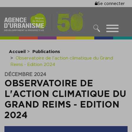
MENU
Se connecter
Aller
au
DU
contenu
COMPTE
principal
MENU
DE
RECHERCHER
NAVIGATIO
L'UTILISA
PRINCIPALE
Accueil
Publications
Observatoire de l'action climatique du Grand
Reims - Edition 2024
DÉCEMBRE 2024
OBSERVATOIRE DE
L'ACTION CLIMATIQUE DU
GRAND REIMS - EDITION
2024