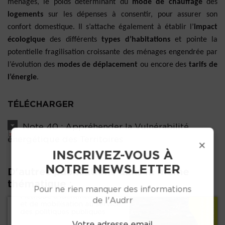
ménages, le poids déterminant du
mode de chauffage
des
logements
sur les dépenses à consentir, pour assurer son
confort domestique. Il s’attache également à établir l’
impact
écologique
des différents
types d’habitations
et pointe la
potentielle fragilisation croissante des ménages engendrée par
l’évolution des
modes de déplacement
ou encore des
tarifs de
l’énergie
.
TÉLÉCHARGER
Note 40 : Appréhender la Vulnérabilité
énergétique des Territoires
×
INSCRIVEZ-VOUS À
NOTRE NEWSLETTER
D'autres publications dans la même
thématique :
Pour ne rien manquer des informations
de l'Audrr
Votre adresse email