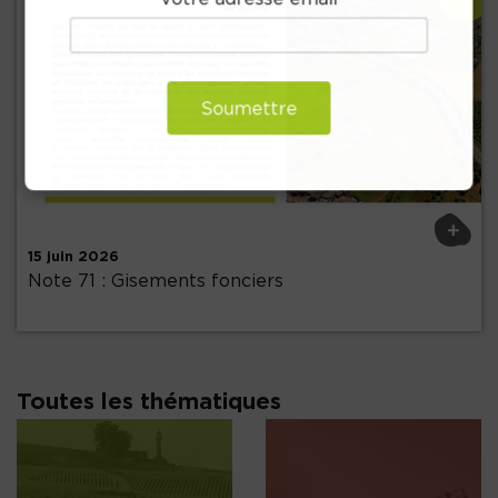
Soumettre
Précédent
+
15 juin 2026
Note 71 : Gisements fonciers
Toutes les thématiques