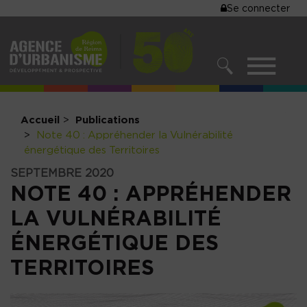
MENU
Se connecter
Aller
au
DU
contenu
COMPTE
principal
MENU
DE
RECHERCHER
NAVIGATIO
L'UTILISA
PRINCIPALE
Accueil
Publications
Note 40 : Appréhender la Vulnérabilité
énergétique des Territoires
SEPTEMBRE 2020
NOTE 40 : APPRÉHENDER
LA VULNÉRABILITÉ
ÉNERGÉTIQUE DES
TERRITOIRES