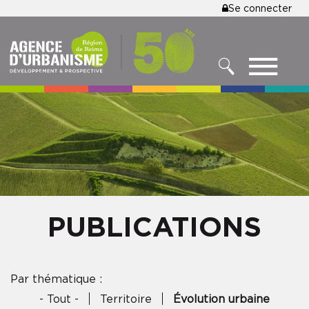
MENU
Se connecter
Aller
au
DU
contenu
COMPTE
principal
MENU
DE
RECHERCHER
NAVIGATIO
L'UTILISA
PRINCIPALE
PUBLICATIONS
Par thématique :
- Tout -
Territoire
Évolution urbaine