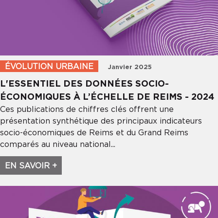
ÉVOLUTION URBAINE
Janvier 2025
×
L'ESSENTIEL DES DONNÉES SOCIO-
INSCRIVEZ-VOUS À
ÉCONOMIQUES À L’ÉCHELLE DE REIMS - 2024
NOTRE NEWSLETTER
Ces publications de chiffres clés offrent une
présentation synthétique des principaux indicateurs
Pour ne rien manquer des informations
socio-économiques de Reims et du Grand Reims
de l'Audrr
comparés au niveau national...
Votre adresse email
EN SAVOIR +
Soumettre