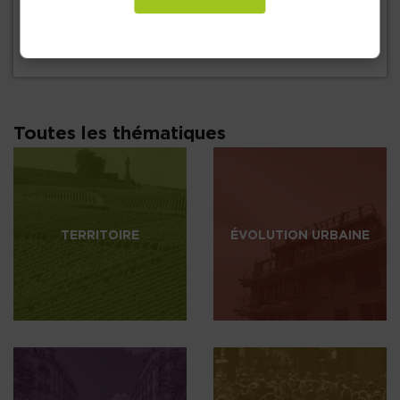
15 juin 2026
Note 71 : Gisements fonciers
Toutes les thématiques
TERRITOIRE
ÉVOLUTION URBAINE