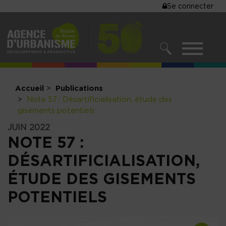
MENU
Se connecter
Aller
au
DU
contenu
COMPTE
principal
MENU
DE
RECHERCHER
NAVIGATIO
L'UTILISA
PRINCIPALE
Accueil
Publications
Note 57 : Désartificialisation, étude des
gisements potentiels
JUIN 2022
NOTE 57 :
DÉSARTIFICIALISATION,
ÉTUDE DES GISEMENTS
POTENTIELS