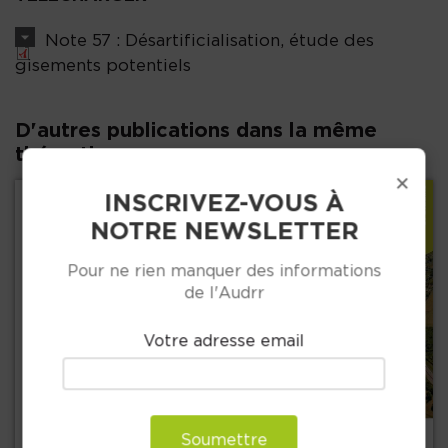
Note 57 : Désartificialisation, étude des
gisements potentiels
D'autres publications dans la même
thématique :
×
INSCRIVEZ-VOUS À
NOTRE NEWSLETTER
Pour ne rien manquer des informations
de l'Audrr
Votre adresse email
Précédent
Soumettre
+