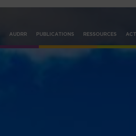
Aller
au
contenu
principal
IGATION
AUDRR
PUBLICATIONS
RESSOURCES
ACT
NCIPALE