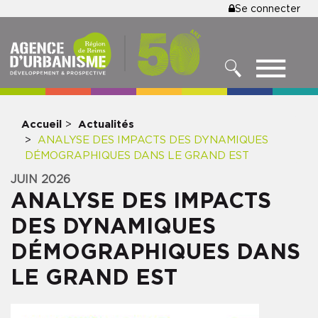
MENU
Se connecter
Aller
au
DU
contenu
COMPTE
principal
MENU
DE
RECHERCHER
NAVIGATIO
L'UTILISA
PRINCIPALE
Accueil
Actualités
ANALYSE DES IMPACTS DES DYNAMIQUES
DÉMOGRAPHIQUES DANS LE GRAND EST
JUIN 2026
ANALYSE DES IMPACTS
DES DYNAMIQUES
DÉMOGRAPHIQUES DANS
LE GRAND EST