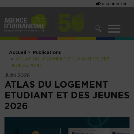
MENU
Se connecter
Aller
au
DU
contenu
COMPTE
principal
MENU
DE
RECHERCHER
NAVIGATIO
L'UTILISA
PRINCIPALE
Accueil
Publications
ATLAS DU LOGEMENT ETUDIANT ET DES
JEUNES 2026
JUIN 2026
ATLAS DU LOGEMENT
ETUDIANT ET DES JEUNES
2026