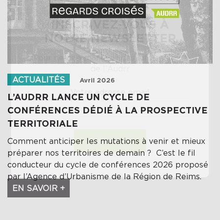
×
INSCRIVEZ-VOUS À
NOTRE NEWSLETTER
Pour ne rien manquer des informations
de l'Audrr
ACTUALITÉS
Avril 2026
Votre adresse email
L’AUDRR LANCE UN CYCLE DE
CONFÉRENCES DÉDIÉ À LA PROSPECTIVE
TERRITORIALE
Soumettre
Comment anticiper les mutations à venir et mieux
préparer nos territoires de demain ? C’est le fil
conducteur du cycle de conférences 2026 proposé
par l’Agence d’Urbanisme de la Région de Reims.
EN SAVOIR +