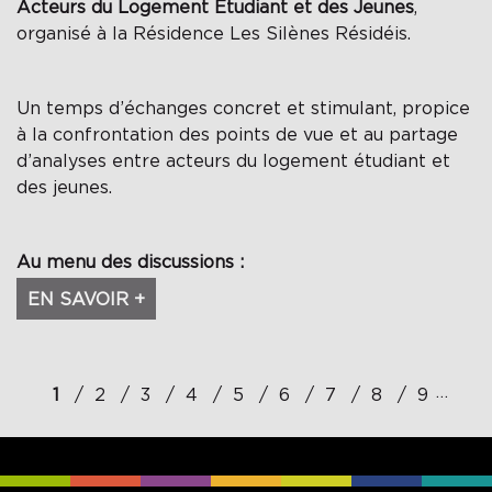
Acteurs du Logement Étudiant et des Jeunes
,
organisé à la Résidence Les Silènes Résidéis.
Un temps d’échanges concret et stimulant, propice
à la confrontation des points de vue et au partage
d’analyses entre acteurs du logement étudiant et
des jeunes.
Au menu des discussions :
EN SAVOIR +
Pagination
…
1
2
3
4
5
6
7
8
9