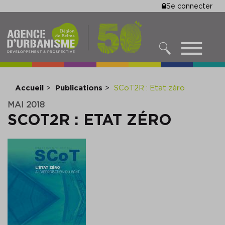
MENU
Se connecter
Aller
au
DU
contenu
COMPTE
principal
MENU
DE
RECHERCHER
NAVIGATIO
L'UTILISA
PRINCIPALE
Accueil
Publications
SCoT2R : Etat zéro
MAI 2018
SCOT2R : ETAT ZÉRO