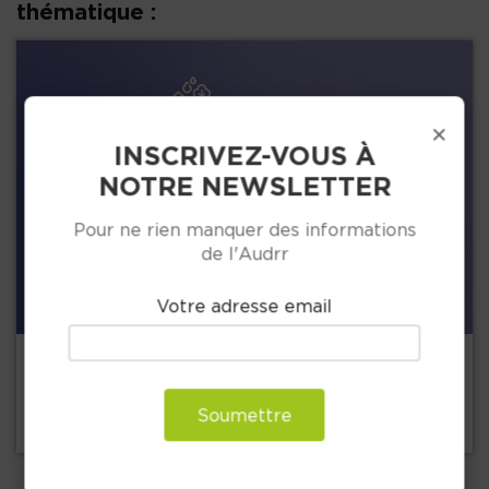
thématique :
×
INSCRIVEZ-VOUS À
NOTRE NEWSLETTER
Pour ne rien manquer des informations
Précédent
de l'Audrr
Votre adresse email
+
8 juillet 2026
Rapport d'analyse OHF CUGR 2025
Soumettre