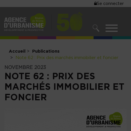
MENU
Se connecter
Aller
au
DU
contenu
COMPTE
principal
MENU
DE
RECHERCHER
NAVIGATIO
L'UTILISA
PRINCIPALE
Accueil
Publications
Note 62 : Prix des marchés immobilier et foncier
NOVEMBRE 2023
NOTE 62 : PRIX DES
MARCHÉS IMMOBILIER ET
FONCIER