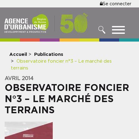
MENU
Se connecter
Aller
au
DU
contenu
COMPTE
principal
MENU
DE
RECHERCHER
NAVIGATIO
L'UTILISA
PRINCIPALE
Accueil
Publications
Observatoire foncier n°3 – Le marché des
terrains
AVRIL 2014
OBSERVATOIRE FONCIER
N°3 – LE MARCHÉ DES
TERRAINS