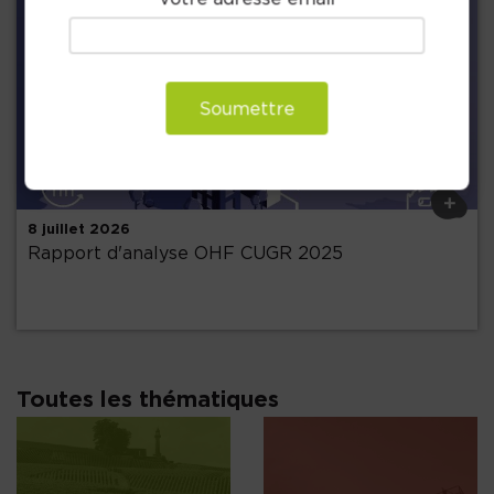
Précédent
Soumettre
+
8 juillet 2026
Rapport d'analyse OHF CUGR 2025
Toutes les thématiques