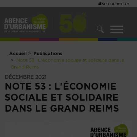
MENU
Se connecter
Aller
au
DU
contenu
COMPTE
principal
MENU
DE
RECHERCHER
NAVIGATIO
L'UTILISA
PRINCIPALE
Accueil
Publications
Note 53 : L'économie sociale et solidaire dans le
Grand Reims
DÉCEMBRE 2021
NOTE 53 : L'ÉCONOMIE
SOCIALE ET SOLIDAIRE
DANS LE GRAND REIMS