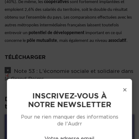
(40%). De même, les
coopératives
sont fortement implantées et
emploient 2,6% des salariés du territoire, soit le double du résultat
obtenu sur l’ensemble du pays. Les comparaisons effectuées avec les
autres métropoles intermédiaires françaises laissent toutefois
entrevoir un
potentiel de développement
important en ce qui
concerne le
pôle mutualiste
, mais également au niveau
associatif
.
TÉLÉCHARGER
Note 53 : L'économie sociale et solidaire dans
le Grand Reims
×
INSCRIVEZ-VOUS À
D'autres publications dans la même
NOTRE NEWSLETTER
thématique :
Pour ne rien manquer des informations
de l'Audrr
Votre adresse email