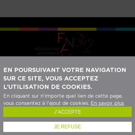
EN POURSUIVANT VOTRE NAVIGATION
SUR CE SITE, VOUS ACCEPTEZ
REJOIGNEZ-NOUS SUR NOS RÉSEAUX
L’UTILISATION DE COOKIES.
SOCIAUX :
En cliquant sur n'importe quel lien de cette page,
vous consentez à l'ajout de cookies.
En savoir plus
J'ACCEPTE
Mentions légales
- ©audrr - 2024
JE REFUSE