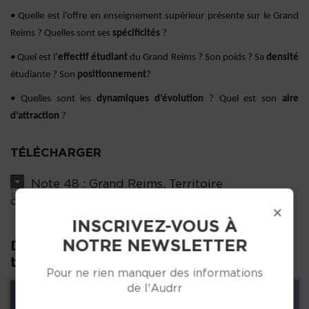
• Quelle est l’offre en enseignement supérieur présente sur le Grand
Reims ? Quelles sont ses
spécificités
?
• Quel est l’
effectif étudiant
du Grand Reims ? Son poids ? Sa
densité
étudiante ? Son
positionnement
?
• Quelles sont les
dynamiques d’évolution
? Quel est son
aire
d’attraction
?
TÉLÉCHARGER
Note 48 : Grand Reims, Territoire
d'Enseignement Supérieur et de Recherche
×
INSCRIVEZ-VOUS À
NOTRE NEWSLETTER
D'autres publications dans la même
thématique :
Pour ne rien manquer des informations
de l'Audrr