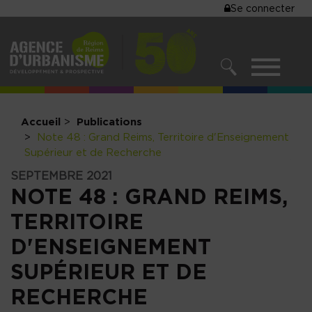
MENU
Se connecter
Aller
au
DU
contenu
COMPTE
principal
MENU
DE
RECHERCHER
NAVIGATIO
L'UTILISA
PRINCIPALE
Accueil
Publications
Note 48 : Grand Reims, Territoire d'Enseignement
Supérieur et de Recherche
SEPTEMBRE 2021
NOTE 48 : GRAND REIMS,
TERRITOIRE
D'ENSEIGNEMENT
SUPÉRIEUR ET DE
RECHERCHE