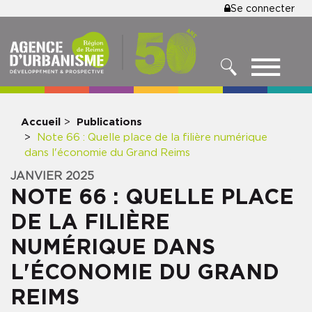
MENU
Se connecter
Aller
au
DU
contenu
COMPTE
principal
MENU
DE
RECHERCHER
NAVIGATIO
L'UTILISA
PRINCIPALE
Accueil
Publications
Note 66 : Quelle place de la filière numérique
dans l'économie du Grand Reims
JANVIER 2025
NOTE 66 : QUELLE PLACE
DE LA FILIÈRE
NUMÉRIQUE DANS
L'ÉCONOMIE DU GRAND
REIMS