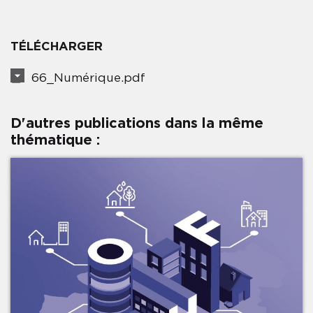
TÉLÉCHARGER
66_Numérique.pdf
D'autres publications dans la même
thématique :
×
INSCRIVEZ-VOUS À
NOTRE NEWSLETTER
Pour ne rien manquer des informations
de l'Audrr
Votre adresse email
Précédent