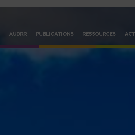
Aller
au
contenu
principal
IGATION
AUDRR
PUBLICATIONS
RESSOURCES
ACT
NCIPALE