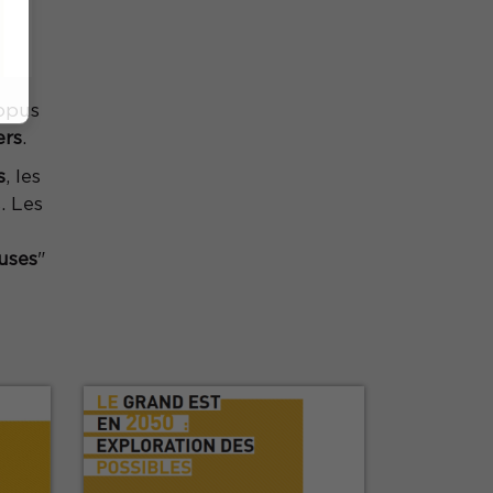
 opus
ers
.
s
, les
. Les
uses
"