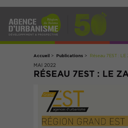
NAV
PRI
Accueil
Publications
Réseau 7EST : LE
MAI 2022
RÉSEAU 7EST : LE Z