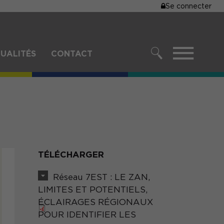
MENU
Se connecter
DU
COMPTE
DE
MENU
UALITÉS
CONTACT
L'UTILISA
RECHERCHER
TÉLÉCHARGER
Réseau 7EST : LE ZAN,
LIMITES ET POTENTIELS,
ÉCLAIRAGES RÉGIONAUX
POUR IDENTIFIER LES