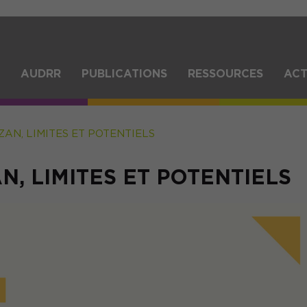
Aller
au
contenu
principal
IGATION
AUDRR
PUBLICATIONS
RESSOURCES
ACT
NCIPALE
 ZAN, LIMITES ET POTENTIELS
AN, LIMITES ET POTENTIELS