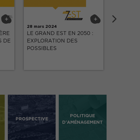
Su
+
+
28 mars 2024
29 novemb
ÈRE
LE GRAND EST EN 2050 :
Note 63 
S DE
EXPLORATION DES
énergétiq
POSSIBLES
ménages
POLITIQUE
PROSPECTIVE
D'AMÉNAGEMENT