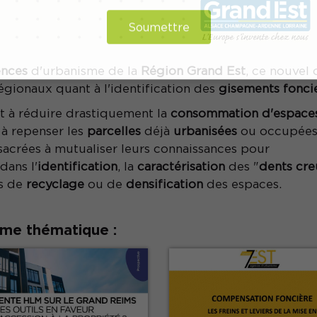
Soumettre
nces
d'urbanisme de la
Région Grand Est
, ce nouvel
 régionaux quant à l'identification des
gisements fonci
ant à réduire drastiquement la
consommation d'espace
 à repenser les
parcelles
déjà
urbanisées
ou occupées
sacrées à mutualiser leurs connaissances pour
dans l'
identification
, la
caractérisation
des "
dents cre
s de
recyclage
ou de
densification
des espaces.
ême thématique :