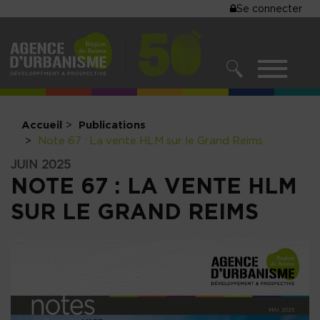
MENU
Se connecter
Aller
au
DU
contenu
COMPTE
principal
MENU
DE
RECHERCHER
NAVIGATIO
L'UTILISA
PRINCIPALE
Accueil
Publications
Note 67 : La vente HLM sur le Grand Reims
JUIN 2025
NOTE 67 : LA VENTE HLM
SUR LE GRAND REIMS