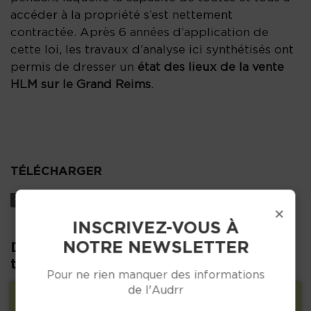
accéder à la propriété s’est nettement
contractée. Après 6 années d’application de
cette loi, les travaux d’analyse ici synthétisés ont
permis de dresser un
état des lieux de la vente
HLM sur le Grand Reims
.
TÉLÉCHARGER
67_Vente HLM.pdf
×
INSCRIVEZ-VOUS À
NOTRE NEWSLETTER
D'autres publications dans la même
thématique :
Pour ne rien manquer des informations
de l'Audrr