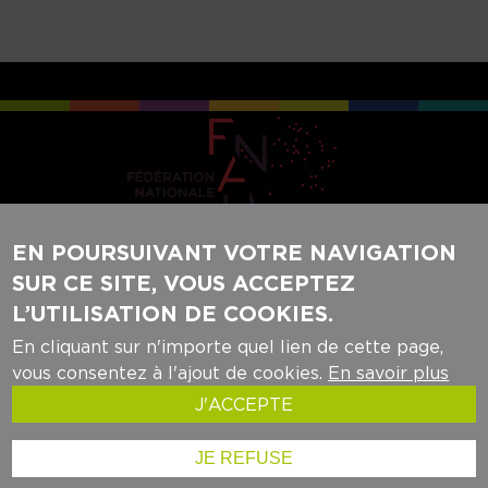
EN POURSUIVANT VOTRE NAVIGATION
SUR CE SITE, VOUS ACCEPTEZ
REJOIGNEZ-NOUS SUR NOS RÉSEAUX
L’UTILISATION DE COOKIES.
SOCIAUX :
En cliquant sur n'importe quel lien de cette page,
vous consentez à l'ajout de cookies.
En savoir plus
J'ACCEPTE
Mentions légales
- ©audrr - 2024
JE REFUSE