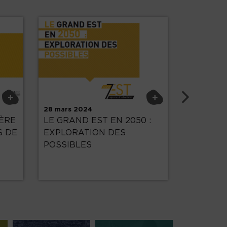
Su
+
+
28 mars 2024
29 novemb
ÈRE
LE GRAND EST EN 2050 :
Note 63 
S DE
EXPLORATION DES
énergétiq
POSSIBLES
ménages