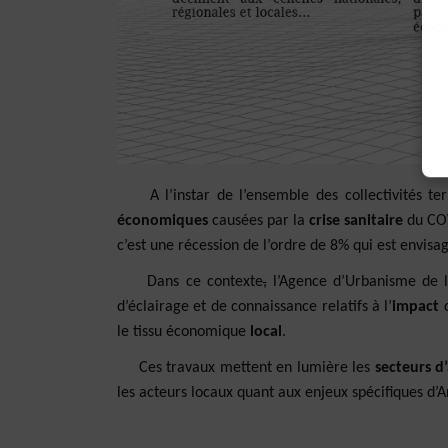
A l’instar de l’ensemble des collectivités terr
économiques
causées par la
crise sanitaire
du COV
c’est une récession de l’ordre de 8% qui est envisa
Dans ce contexte
,
l’Agence d’Urbanisme de l
d’éclairage et de connaissance relatifs à l’
impact
le tissu économique
local
.
Ces travaux mettent en lumière les
secteurs d’
les acteurs locaux quant aux enjeux spécifiques 