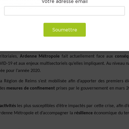
Votre adresse email
Soumettre
itoriales,
Ardenne Métropole
fait actuellement face aux
conséq
ID-19 et aux enjeux multisectoriels qu’elles impliquent. Au niveau na
gée pour l’année 2020.
a Région de Reims s’est mobilisée afin d’apporter des premiers é
des
mesures de confinement
prises par le gouvernement en mars 2
activités
les plus susceptibles d’être impactés par cette crise, afin d’
d’Ardenne Métropole et d’accompagner la
résilience
économique du terr