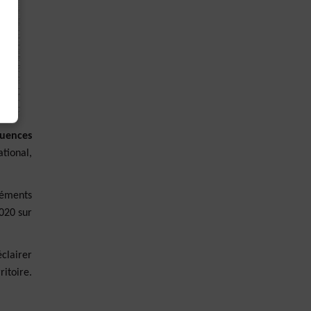
uences
tional,
léments
020 sur
éclairer
itoire.