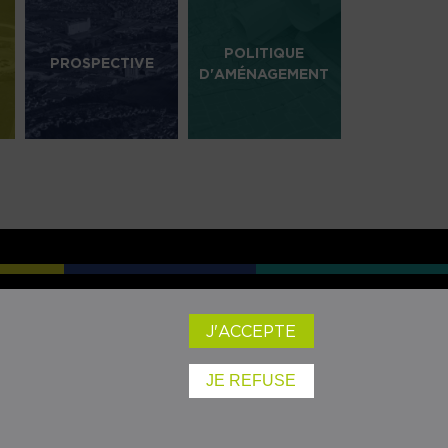
POLITIQUE
PROSPECTIVE
D'AMÉNAGEMENT
SEAUX SOCIAUX :
J'ACCEPTE
JE REFUSE
Mentions légales
- ©audrr - 2024