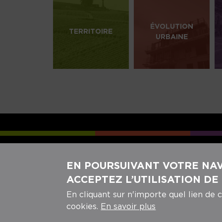
ÉVOLUTION
TERRITOIRE
URBAINE
EN POURSUIVANT VOTRE NAVI
ACCEPTEZ L’UTILISATION DE
En cliquant sur n'importe quel lien de 
cookies.
En savoir plus