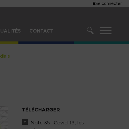
MENU
Se connecter
DU
COMPTE
DE
MENU
UALITÉS
CONTACT
L'UTILISA
RECHERCHER
diale
TÉLÉCHARGER
Note 35 : Covid-19, les