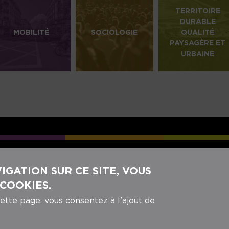
TERRITOIRE
DURABLE
MOBILITÉ
SOCIOLOGIE
QUALITÉ
PAYSAGÈRE ET
URBAINE
REJOIGNEZ-NOUS SUR NOS RÉ
GATION SUR CE SITE, VOUS
 COOKIES.
cette page, vous consentez à l'ajout de