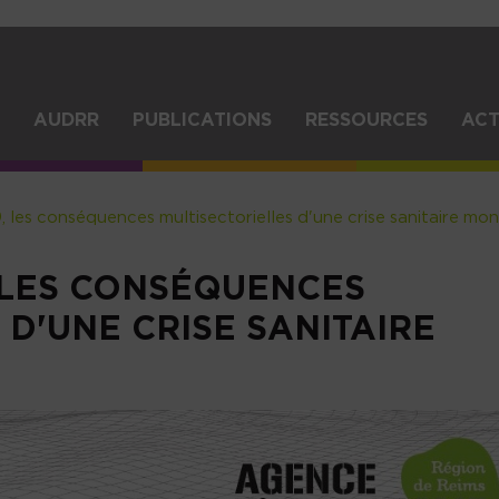
Aller
au
contenu
principal
IGATION
AUDRR
PUBLICATIONS
RESSOURCES
ACT
NCIPALE
, les conséquences multisectorielles d'une crise sanitaire mon
, LES CONSÉQUENCES
 D'UNE CRISE SANITAIRE