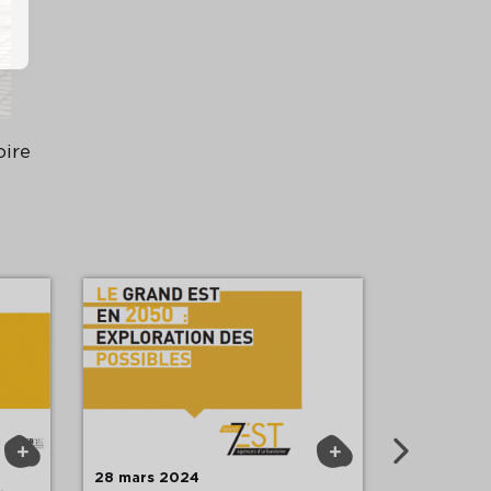
oire
Su
+
+
28 mars 2024
29 novemb