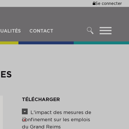
MENU
Se connecter
DU
COMPTE
DE
MENU
UALITÉS
CONTACT
L'UTILISA
RECHERCHER
LES
TÉLÉCHARGER
L'impact des mesures de
confinement sur les emplois
du Grand Reims