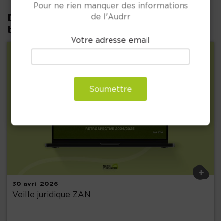
Pour ne rien manquer des informations
de l'Audrr
D'autres publications dans la même
thématique :
Votre adresse email
Soumettre
Précédent
+
30 avril 2026
Veille juridique ZAN