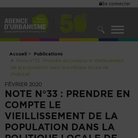
MENU
Se connecter
Aller
au
DU
contenu
COMPTE
principal
MENU
DE
RECHERCHER
NAVIGATIO
L'UTILISA
PRINCIPALE
Accueil
Publications
Note n°33 : Prendre en compte le Vieillissement
de la population dans la politique locale de
l'habitat
FÉVRIER 2020
NOTE N°33 : PRENDRE EN
COMPTE LE
VIEILLISSEMENT DE LA
POPULATION DANS LA
POLITIQUE LOCALE DE