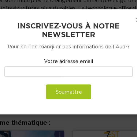
ver sont multiples, le changement climatique exige un
 infrastructures plus durables. La technologie offre d
de vie des citoyens, tout en suscitant des
 sécurité des données.
INSCRIVEZ-VOUS À NOTRE
NEWSLETTER
rvation du patrimoine et la création d’espaces publics
Pour ne rien manquer des informations de l'Audrr
ons qui nécessitent une approche novatrice et
e constamment, où les changements se succèdent à u
Votre adresse email
evient une variable. Sans être dans un pur exercice d
nces tente d’explorer les futurs possibles du territoir
 le cadre des évolutions possibles dans la conception 
rmettront d’enclencher et d’accompagner les changem
Soumettre
ême thématique :