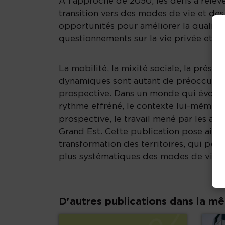
À l’approche de 2050, les défis à rele
transition vers des modes de vie et des
opportunités pour améliorer la qualité 
questionnements sur la vie privée et la
La mobilité, la mixité sociale, la prése
dynamiques sont autant de préoccupati
prospective. Dans un monde qui évolu
rythme effréné, le contexte lui-même d
prospective, le travail mené par les age
Grand Est. Cette publication pose ainsi
transformation des territoires, qui pe
plus systématiques des modes de vie.
D'autres publications dans la m