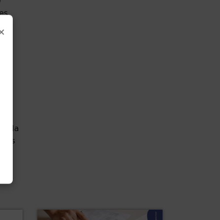
e
es
×
n
e
e
et la
ents