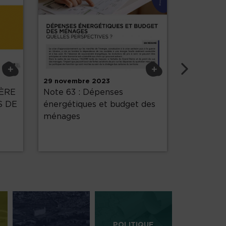
Su
+
+
29 novembre 2023
2 février 
ÈRE
Note 63 : Dépenses
Réseau 7E
S DE
énergétiques et budget des
fonctionn
ménages
d'Activit
POLITIQUE