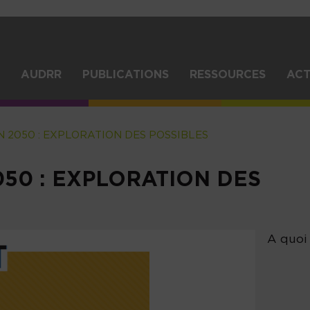
Aller
au
contenu
principal
IGATION
AUDRR
PUBLICATIONS
RESSOURCES
ACT
NCIPALE
 2050 : EXPLORATION DES POSSIBLES
050 : EXPLORATION DES
A quoi