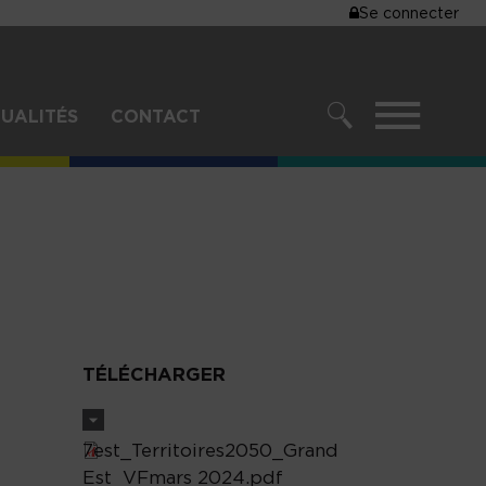
MENU
Se connecter
DU
COMPTE
DE
MENU
UALITÉS
CONTACT
L'UTILISA
RECHERCHER
TÉLÉCHARGER
7est_Territoires2050_Grand
Est_VFmars 2024.pdf