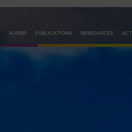
Aller
au
contenu
principal
IGATION
AUDRR
PUBLICATIONS
RESSOURCES
ACT
NCIPALE