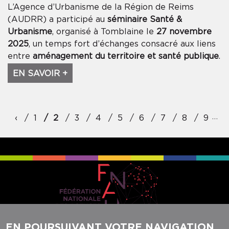
L’Agence d’Urbanisme de la Région de Reims
(AUDRR) a participé au
séminaire Santé &
Urbanisme
, organisé à Tomblaine le
27 novembre
2025
, un temps fort d’échanges consacré aux liens
entre
aménagement du territoire et santé publique
.
EN SAVOIR +
Pagination
…
‹
Précédent
1
2
3
4
5
6
7
8
9
EN POURSUIVANT VOTRE NAVIGATION