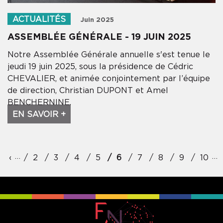
ACTUALITÉS
Juin 2025
ASSEMBLÉE GÉNÉRALE - 19 JUIN 2025
Notre Assemblée Générale annuelle s'est tenue le
jeudi 19 juin 2025, sous la présidence de Cédric
CHEVALIER, et animée conjointement par l’équipe
de direction, Christian DUPONT et Amel
BENCHERNINE.
EN SAVOIR +
Pagination
…
…
‹
Précédent
2
3
4
5
6
7
8
9
10