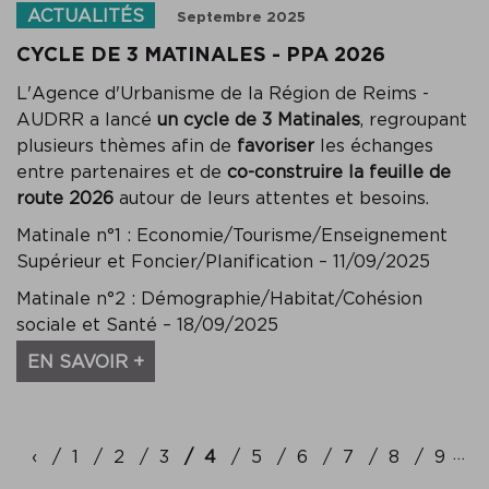
ACTUALITÉS
Septembre 2025
CYCLE DE 3 MATINALES - PPA 2026
L'Agence d'Urbanisme de la Région de Reims -
AUDRR a lancé
un cycle de 3 Matinales
, regroupant
plusieurs thèmes afin de
favoriser
les échanges
entre partenaires et de
co-construire la feuille de
route 2026
autour de leurs attentes et besoins.
Matinale n°1 : Economie/Tourisme/Enseignement
Supérieur et Foncier/Planification – 11/09/2025
Matinale n°2 : Démographie/Habitat/Cohésion
sociale et Santé – 18/09/2025
EN SAVOIR +
Pagination
…
‹
Précédent
1
2
3
4
5
6
7
8
9