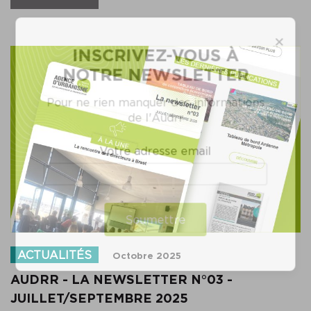
×
INSCRIVEZ-VOUS À
NOTRE NEWSLETTER
Pour ne rien manquer des informations
de l'Audrr
Votre adresse email
Soumettre
ACTUALITÉS
Octobre 2025
AUDRR - LA NEWSLETTER N°03 -
JUILLET/SEPTEMBRE 2025