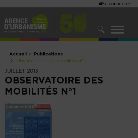
MENU
Se connecter
Aller
au
DU
contenu
COMPTE
principal
MENU
DE
RECHERCHER
NAVIGATIO
L'UTILISA
PRINCIPALE
Accueil
Publications
Observatoire des mobilités n°1
JUILLET 2013
OBSERVATOIRE DES
MOBILITÉS N°1