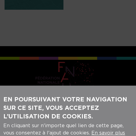
EN POURSUIVANT VOTRE NAVIGATION
SUR CE SITE, VOUS ACCEPTEZ
REJOIGNEZ-NOUS SUR NOS RÉSEAUX
L’UTILISATION DE COOKIES.
SOCIAUX :
En cliquant sur n'importe quel lien de cette page,
vous consentez à l'ajout de cookies.
En savoir plus