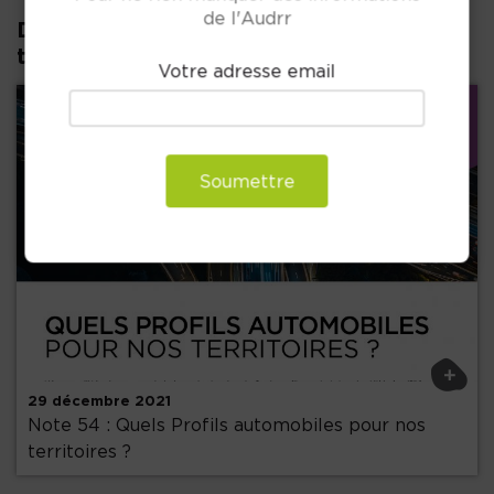
de l'Audrr
D'autres publications dans la même
thématique :
Votre adresse email
Soumettre
Précédent
+
29 décembre 2021
Note 54 : Quels Profils automobiles pour nos
territoires ?