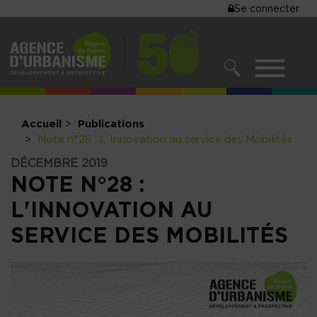
MENU
Se connecter
Aller
au
DU
contenu
COMPTE
principal
MENU
DE
RECHERCHER
NAVIGATIO
L'UTILISA
PRINCIPALE
Accueil
Publications
Note n°28 : L'Innovation au service des Mobilités
DÉCEMBRE 2019
NOTE N°28 :
L'INNOVATION AU
SERVICE DES MOBILITÉS