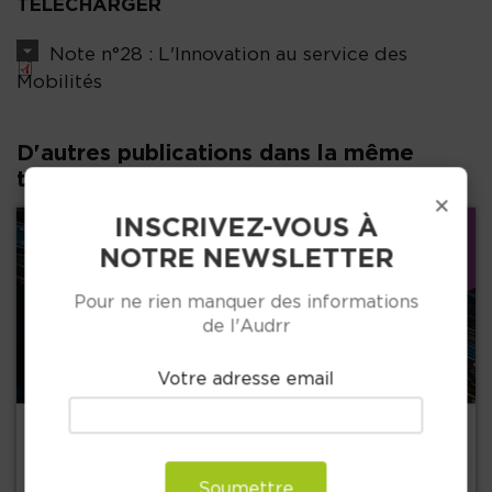
TÉLÉCHARGER
Note n°28 : L'Innovation au service des
Mobilités
D'autres publications dans la même
thématique :
×
INSCRIVEZ-VOUS À
NOTRE NEWSLETTER
Pour ne rien manquer des informations
de l'Audrr
Votre adresse email
Précédent
Soumettre