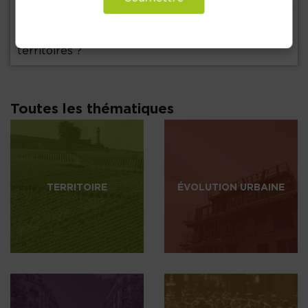
+
29 décembre 2021
Note 54 : Quels Profils automobiles pour nos
territoires ?
Toutes les thématiques
TERRITOIRE
ÉVOLUTION URBAINE