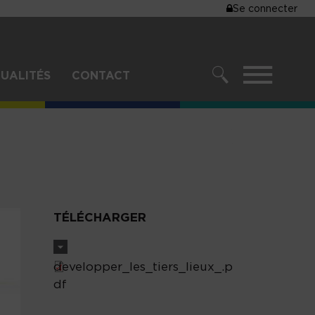
MENU
Se connecter
DU
COMPTE
DE
MENU
UALITÉS
CONTACT
L'UTILISA
RECHERCHER
TÉLÉCHARGER
developper_les_tiers_lieux_.p
df