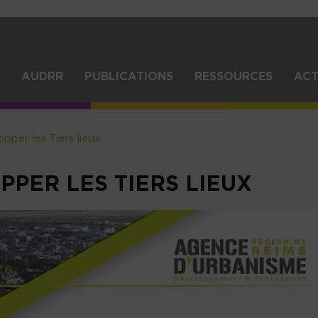
Aller
au
contenu
principal
IGATION
AUDRR
PUBLICATIONS
RESSOURCES
ACT
NCIPALE
pper les Tiers lieux
PPER LES TIERS LIEUX