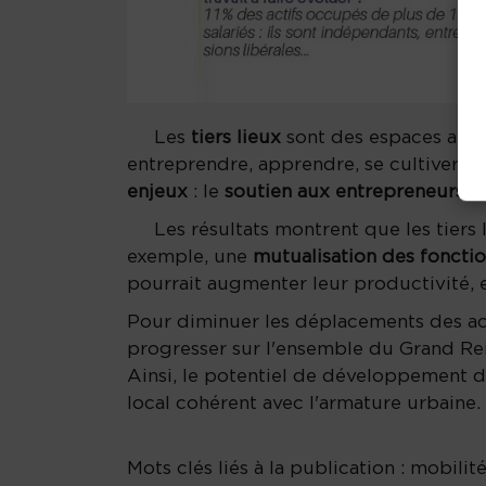
Les
tiers lieux
sont des espaces aux
entreprendre, apprendre, se cultiver, cr
enjeux
: le
soutien aux entrepreneurs
et
Les résultats montrent que les tiers l
exemple, une
mutualisation des foncti
pourrait augmenter leur productivité, 
Pour diminuer les déplacements des acti
progresser sur l'ensemble du Grand Re
Ainsi, le potentiel de développement des
local cohérent avec l'armature urbaine.
Mots clés liés à la publication : mobilité