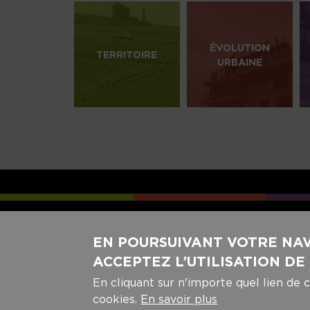
ÉVOLUTION
TERRITOIRE
URBAINE
EN POURSUIVANT VOTRE NAVI
ACCEPTEZ L’UTILISATION DE
En cliquant sur n'importe quel lien de 
cookies.
En savoir plus