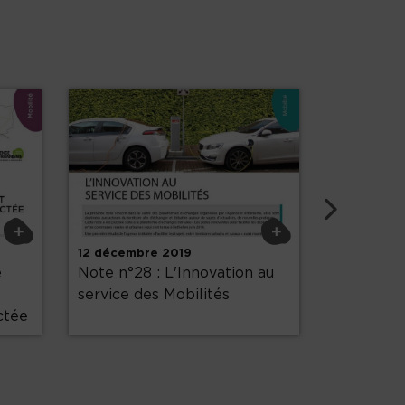
Su
+
+
12 décembre 2019
7 février 2
e
Note n°28 : L'Innovation au
note n°21 
service des Mobilités
avec les t
ctée