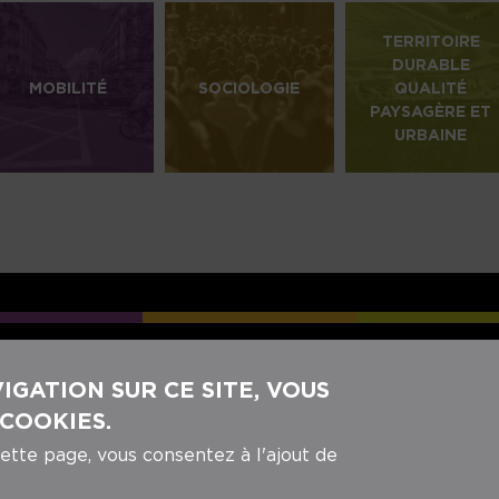
TERRITOIRE
DURABLE
MOBILITÉ
SOCIOLOGIE
QUALITÉ
PAYSAGÈRE ET
URBAINE
REJOIGNEZ-NOUS SUR NOS RÉ
GATION SUR CE SITE, VOUS
 COOKIES.
cette page, vous consentez à l'ajout de