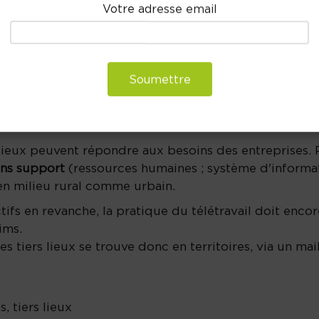
Votre adresse email
Soumettre
multiples fonctions
: ils offrent la possibilité de travai
éer ...etc. Pour le Grand Reims, cette note cible
deux
 la
réduction des distances domicile-travail.
ieux peuvent répondre aux besoins des entreprises. 
ons support
(ressources humaines ; système d'informa
en milieu rural comme urbain.
fs en revanche, la pratique du télétravail doit encor
ims.
 tiers lieux se trouve donc en territoires, via un mai
s, tiers lieux