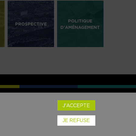
POLITIQUE
PROSPECTIVE
D'AMÉNAGEMENT
SEAUX SOCIAUX :
J'ACCEPTE
JE REFUSE
Mentions légales
- ©audrr - 2024