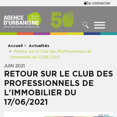
MENU
Se connecter
Aller
au
DU
contenu
COMPTE
principal
MENU
DE
RECHERCHER
NAVIGATIO
L'UTILISA
PRINCIPALE
Accueil
Actualités
Retour sur le Club des Professionnels de
l'Immobilier du 17/06/2021
JUIN 2021
RETOUR SUR LE CLUB DES
PROFESSIONNELS DE
L'IMMOBILIER DU
17/06/2021