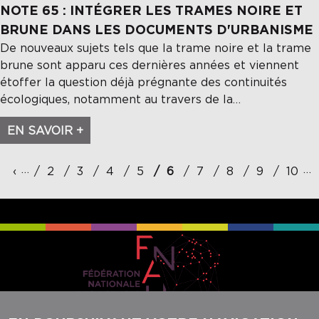
NOTE 65 : INTÉGRER LES TRAMES NOIRE ET
BRUNE DANS LES DOCUMENTS D'URBANISME
De nouveaux sujets tels que la trame noire et la trame
brune sont apparu ces dernières années et viennent
étoffer la question déjà prégnante des continuités
écologiques, notamment au travers de la…
EN SAVOIR +
Pagination
…
…
‹
‹‹
2
3
4
5
6
7
8
9
10