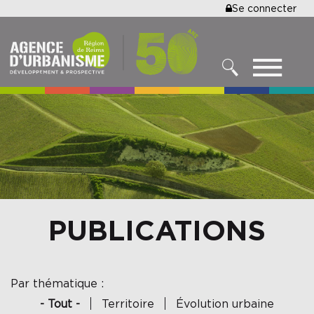
MENU
Se connecter
Aller
au
DU
contenu
COMPTE
principal
MENU
DE
RECHERCHER
NAVIGATIO
L'UTILISA
PRINCIPALE
PUBLICATIONS
Par thématique :
- Tout -
Territoire
Évolution urbaine