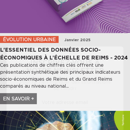
ÉVOLUTION URBAINE
Janvier 2025
L'ESSENTIEL DES DONNÉES SOCIO-
×
ÉCONOMIQUES À L’ÉCHELLE DE REIMS - 2024
INSCRIVEZ-VOUS À
Ces publications de chiffres clés offrent une
NOTRE NEWSLETTER
présentation synthétique des principaux indicateurs
socio-économiques de Reims et du Grand Reims
Pour ne rien manquer des informations
comparés au niveau national...
de l'Audrr
EN SAVOIR +
Votre adresse email