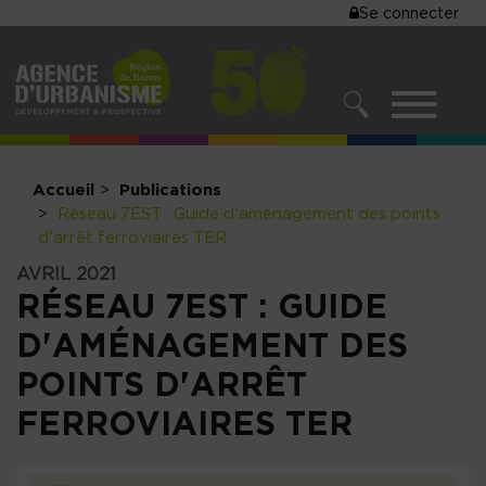
MENU
Se connecter
Aller
au
DU
contenu
COMPTE
principal
MENU
DE
RECHERCHER
NAVIGATIO
L'UTILISA
PRINCIPALE
Accueil
Publications
Réseau 7EST : Guide d'aménagement des points
d'arrêt ferroviaires TER
AVRIL 2021
RÉSEAU 7EST : GUIDE
D'AMÉNAGEMENT DES
POINTS D'ARRÊT
FERROVIAIRES TER