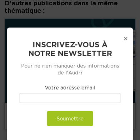
D'autres publications dans la même
thématique :
×
INSCRIVEZ-VOUS À
NOTRE NEWSLETTER
Pour ne rien manquer des informations
Précédent
de l'Audrr
Votre adresse email
+
30 juin 2026
ATLAS DU LOGEMENT ETUDIANT ET DES
Soumettre
JEUNES 2026