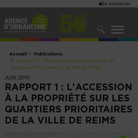
MENU
Se connecter
Aller
au
DU
contenu
COMPTE
principal
MENU
DE
RECHERCHER
NAVIGATIO
L'UTILISA
PRINCIPALE
Accueil
Publications
Rapport 1 : l'Accession à la propriété sur les
Quartiers Prioritaires de la Ville de Reims
JUIN 2019
RAPPORT 1 : L'ACCESSION
À LA PROPRIÉTÉ SUR LES
QUARTIERS PRIORITAIRES
DE LA VILLE DE REIMS