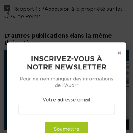
Rapport 1 : l'Accession à la propriété sur les
QPV de Reims
D'autres publications dans la même
thématique :
×
INSCRIVEZ-VOUS À
NOTRE NEWSLETTER
Pour ne rien manquer des informations
de l'Audrr
Précédent
Votre adresse email
+
Soumettre