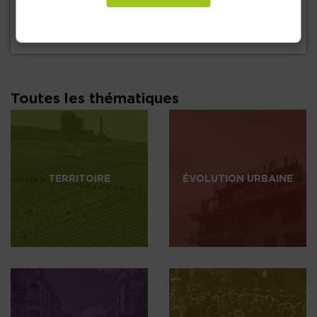
30 juin 2026
ATLAS DU LOGEMENT ETUDIANT ET DES
JEUNES 2026
Toutes les thématiques
TERRITOIRE
ÉVOLUTION URBAINE