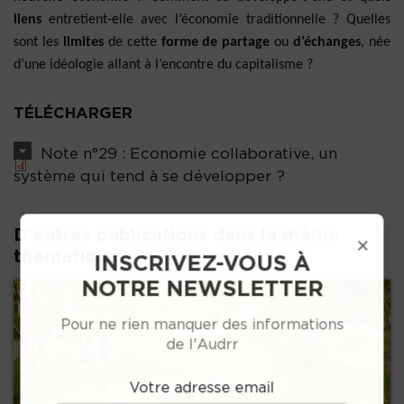
liens
entretient-elle avec l’économie traditionnelle ? Quelles
sont les
limites
de cette
forme de partage
ou
d’échanges
, née
d’une idéologie allant à l’encontre du capitalisme ?
TÉLÉCHARGER
Note n°29 : Economie collaborative, un
système qui tend à se développer ?
D'autres publications dans la même
×
thématique :
INSCRIVEZ-VOUS À
NOTRE NEWSLETTER
Pour ne rien manquer des informations
de l'Audrr
Votre adresse email