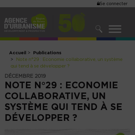
MENU
Se connecter
Aller
au
DU
contenu
COMPTE
principal
MENU
DE
RECHERCHER
NAVIGATIO
L'UTILISA
PRINCIPALE
Accueil
Publications
Note n°29 : Economie collaborative, un système
qui tend à se développer ?
DÉCEMBRE 2019
NOTE N°29 : ECONOMIE
COLLABORATIVE, UN
SYSTÈME QUI TEND À SE
DÉVELOPPER ?