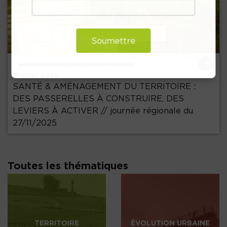
Précédent
Soumettre
+
13 mars 2026
SANTÉ & AMÉNAGEMENT DU TERRITOIRE :
DES PASSERELLES À CONSTRUIRE, DES
LEVIERS À ACTIVER // journée régionale du
27/11/2025
Toutes les thématiques
TERRITOIRE
ÉVOLUTION URBAINE