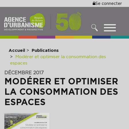
MENU
Se connecter
Aller
au
DU
contenu
COMPTE
principal
MENU
DE
RECHERCHER
NAVIGATIO
L'UTILISA
PRINCIPALE
Accueil
Publications
Modérer et optimiser la consommation des
espaces
DÉCEMBRE 2017
MODÉRER ET OPTIMISER
LA CONSOMMATION DES
ESPACES