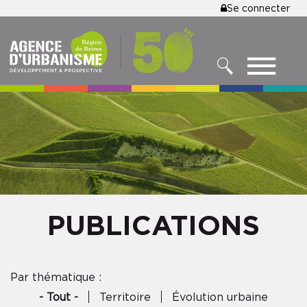
MENU
Se connecter
Aller
au
DU
contenu
COMPTE
principal
MENU
DE
RECHERCHER
NAVIGATIO
L'UTILISA
PRINCIPALE
PUBLICATIONS
Par thématique :
- Tout -
Territoire
Évolution urbaine