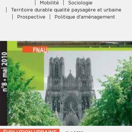
Mobilité
Sociologie
Territoire durable qualité paysagère et urbaine
Prospective
Politique d'aménagement
×
INSCRIVEZ-VOUS À NOTRE
NEWSLETTER
Pour ne rien manquer des informations de
l'Audrr
Votre adresse email