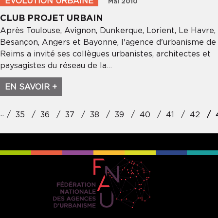
ÉVOLUTION URBAINE
Mai 2010
CLUB PROJET URBAIN
Soumettre
Après Toulouse, Avignon, Dunkerque, Lorient, Le Havre,
Besançon, Angers et Bayonne, l'agence d'urbanisme de
Reims a invité ses collègues urbanistes, architectes et
paysagistes du réseau de la…
EN SAVOIR +
Pagination
…
35
36
37
38
39
40
41
42