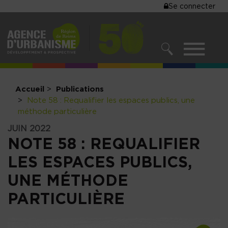
MENU
Se connecter
Aller
au
DU
contenu
COMPTE
principal
MENU
DE
RECHERCHER
NAVIGATIO
L'UTILISA
PRINCIPALE
Accueil
Publications
Note 58 : Requalifier les espaces publics, une
méthode particulière
JUIN 2022
NOTE 58 : REQUALIFIER
LES ESPACES PUBLICS,
UNE MÉTHODE
PARTICULIÈRE