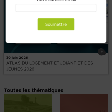
Soumettre
Précédent
+
30 juin 2026
ATLAS DU LOGEMENT ETUDIANT ET DES
JEUNES 2026
Toutes les thématiques