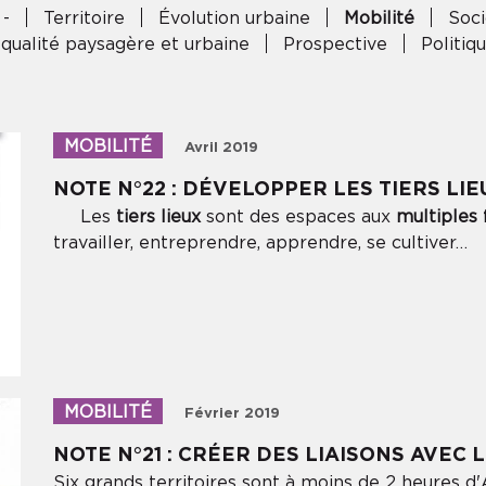
 -
Territoire
Évolution urbaine
Mobilité
Soci
 qualité paysagère et urbaine
Prospective
Politi
MOBILITÉ
Avril 2019
NOTE N°22 : DÉVELOPPER LES TIERS LIE
Les
tiers lieux
sont des espaces aux
multiples 
travailler, entreprendre, apprendre, se cultiver…
INSCRIVEZ-VOUS À NOTRE
NEWSLETTER
MOBILITÉ
Février 2019
NOTE N°21 : CRÉER DES LIAISONS AVEC 
Pour ne rien manquer des informations de l'Audrr
Six grands territoires sont à moins de 2 heures 