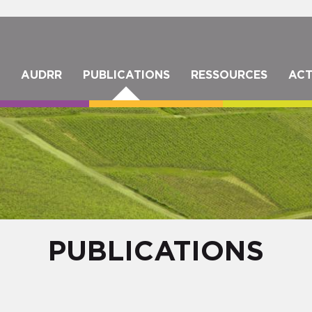
Aller
au
contenu
principal
IGATION
AUDRR
PUBLICATIONS
RESSOURCES
ACT
NCIPALE
PUBLICATIONS