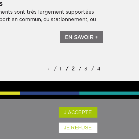
S
ents sont très largement supportées
ransport en commun, du stationnement, ou
EN SAVOIR +
‹
‹‹
1
2
3
4
SEAUX SOCIAUX :
J'ACCEPTE
JE REFUSE
Mentions légales
- ©audrr - 2024