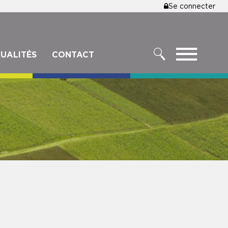
MENU
Se connecter
DU
COMPTE
DE
MENU
UALITÉS
CONTACT
L'UTILISA
RECHERCHER