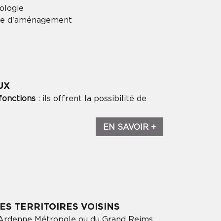
ologie
que d'aménagement
UX
fonctions
: ils offrent la possibilité de
EN SAVOIR +
×
LES TERRITOIRES VOISINS
d'Ardenne Métropole ou du Grand Reims,