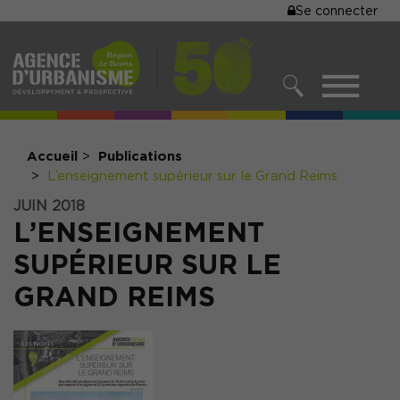
MENU
Se connecter
Aller
au
DU
contenu
COMPTE
principal
MENU
DE
RECHERCHER
NAVIGATIO
L'UTILISA
PRINCIPALE
Accueil
Publications
L’enseignement supérieur sur le Grand Reims
JUIN 2018
L’ENSEIGNEMENT
SUPÉRIEUR SUR LE
GRAND REIMS