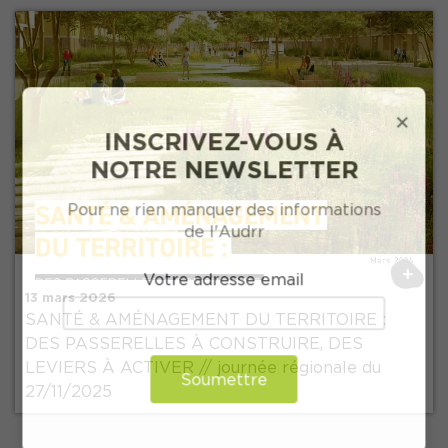
×
INSCRIVEZ-VOUS À
NOTRE NEWSLETTER
Précédent
Pour ne rien manquer des informations
de l'Audrr
+
Votre adresse email
13 mars 2026
SANTÉ & AMÉNAGEMENT DU TERRITOIRE :
DES PASSERELLES À CONSTRUIRE, DES
LEVIERS À ACTIVER // journée régionale du
Soumettre
27/11/2025