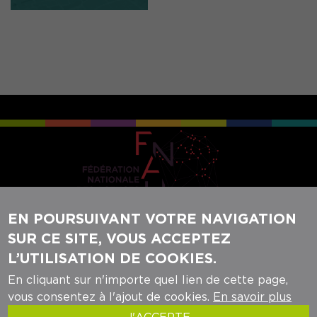
EN POURSUIVANT VOTRE NAVIGATION
SUR CE SITE, VOUS ACCEPTEZ
REJOIGNEZ-NOUS SUR NOS RÉSEAUX
L’UTILISATION DE COOKIES.
SOCIAUX :
En cliquant sur n'importe quel lien de cette page,
vous consentez à l'ajout de cookies.
En savoir plus