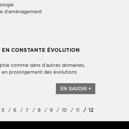
ologie
que d'aménagement
OT EN CONSTANTE ÉVOLUTION
raphie comme dans d’autres domaines,
ir en prolongement des évolutions
EN SAVOIR +
5
6
7
8
9
10
11
12