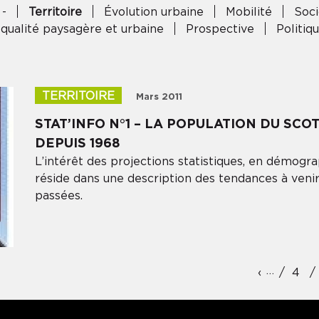
 -
Territoire
Évolution urbaine
Mobilité
Soci
 qualité paysagère et urbaine
Prospective
Politi
TERRITOIRE
Mars 2011
STAT’INFO N°1 – LA POPULATION DU SC
DEPUIS 1968
L’intérêt des projections statistiques, en démog
réside dans une description des tendances à ven
passées.
…
‹
‹‹
4