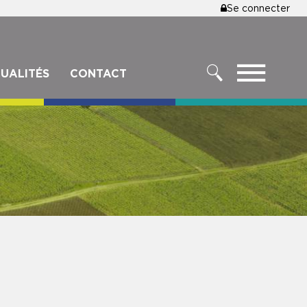
MENU
Se connecter
DU
COMPTE
DE
MENU
UALITÉS
CONTACT
L'UTILISA
RECHERCHER