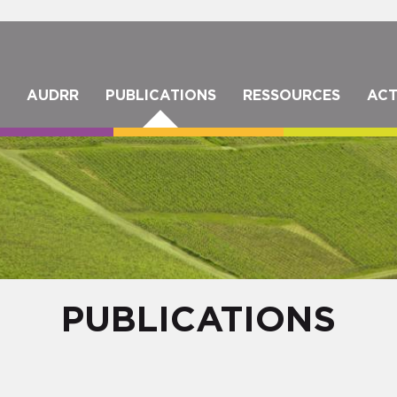
Aller
au
contenu
principal
IGATION
AUDRR
PUBLICATIONS
RESSOURCES
ACT
NCIPALE
PUBLICATIONS